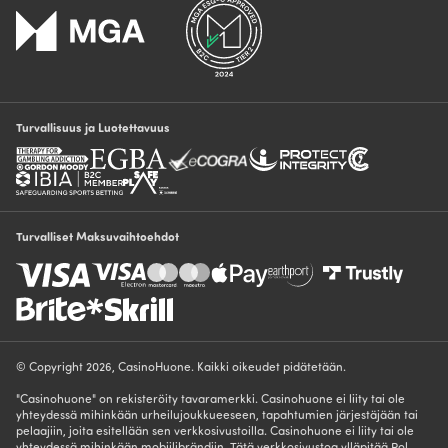
Turvallisuus ja Luotettavuus
Turvalliset Maksuvaihtoehdot
© Copyright 2026, CasinoHuone. Kaikki oikeudet pidätetään.
"Casinohuone" on rekisteröity tavaramerkki. Casinohuone ei liity tai ole
yhteydessä mihinkään urheilujoukkueeseen, tapahtumien järjestäjään tai
pelaajiin, joita esitellään sen verkkosivustoilla. Casinohuone ei liity tai ole
yhteydessä mihinkään mobiilibrändiin. Tätä verkkosivustoa ylläpitää Rol