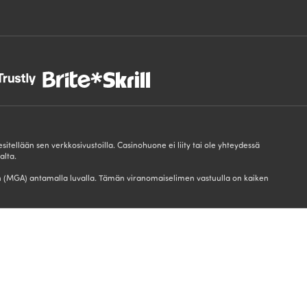
itellään sen verkkosivustoilla. Casinohuone ei liity tai ole yhteydessä
alta.
yn (MGA) antamalla luvalla. Tämän viranomaiselimen vastuulla on kaiken