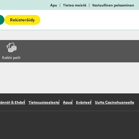
Apu
|
Tietoa meistä
|
Vastuullinen pelaaminen
Rekisteröidy
Kaikki pelit
ännöt & Ehdot
Tietosuojaseloste
Apua
Evästeet
Uutta Casinohuoneella