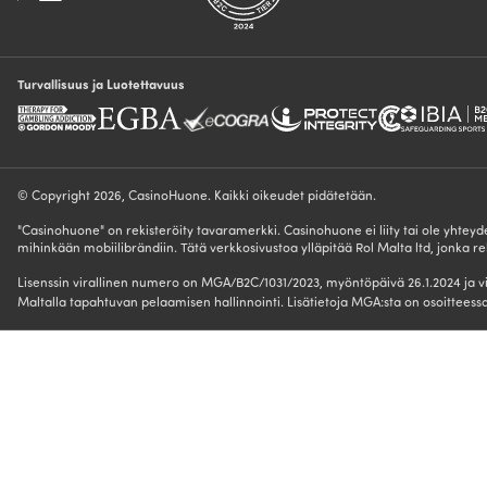
Turvallisuus ja Luotettavuus
© Copyright 2026, CasinoHuone. Kaikki oikeudet pidätetään.
"Casinohuone" on rekisteröity tavaramerkki. Casinohuone ei liity tai ole yhteyde
mihinkään mobiilibrändiin. Tätä verkkosivustoa ylläpitää Rol Malta ltd, jonka r
Lisenssin virallinen numero on MGA/B2C/1031/2023, myöntöpäivä 26.1.2024 ja v
Maltalla tapahtuvan pelaamisen hallinnointi. Lisätietoja MGA:sta on osoitteess