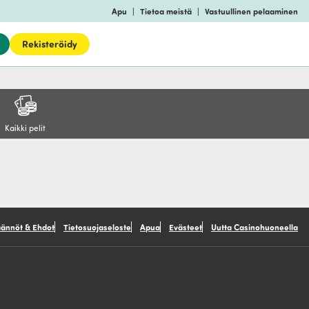
Apu
|
Tietoa meistä
|
Vastuullinen pelaaminen
Rekisteröidy
Kaikki pelit
ännöt & Ehdot
Tietosuojaseloste
Apua
Evästeet
Uutta Casinohuoneella