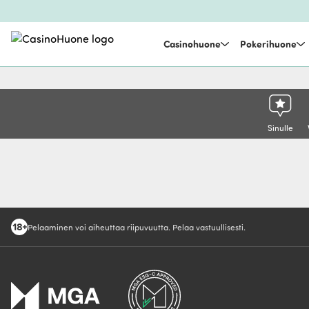
Casinohuone
Pokerihuone
s
a
S
t
t
Sinulle
e
Pelaaminen voi aiheuttaa riipuvuutta. Pelaa vastuullisesti.
t