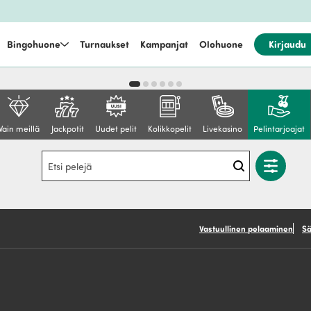
Bingohuone
Turnaukset
Kampanjat
Olohuone
Kirjaudu
Vain meillä
Jackpotit
Uudet pelit
Kolikkopelit
Livekasino
Pelintarjoajat
Vastuullinen pelaaminen
Sä